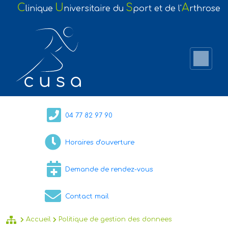
C
U
S
A
linique
niversitaire du
port et
de l'
rthrose
04 77 82 97 90
Horaires d'ouverture
Demande de rendez-vous
Contact mail
Accueil
Politique de gestion des donnees